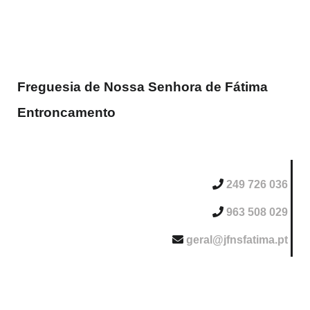
Freguesia de Nossa Senhora de Fátima
Entroncamento
249 726 036
963 508 029
geral@jfnsfatima.pt