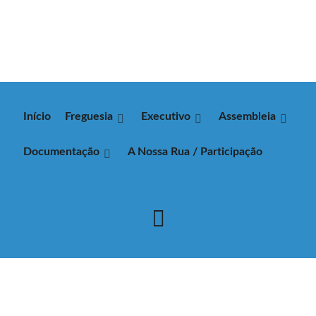
Início
Freguesia
Executivo
Assembleia
Documentação
A Nossa Rua / Participação