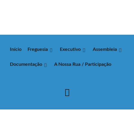
Início
Freguesia
Executivo
Assembleia
Documentação
A Nossa Rua / Participação