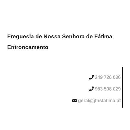
Freguesia de Nossa Senhora de Fátima
Entroncamento
249 726 036
963 508 029
geral@jfnsfatima.pt