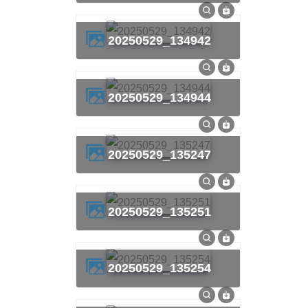
20250529_134942
20250529_134944
20250529_135247
20250529_135251
20250529_135254