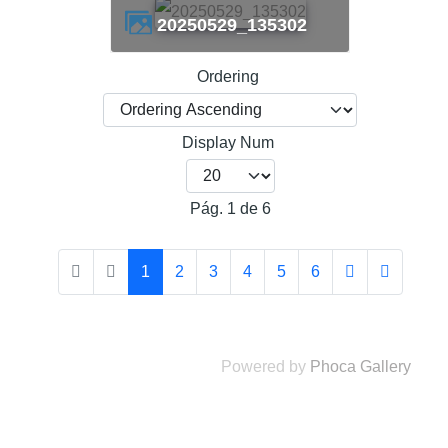
20250529_135302
Ordering
Display Num
Pág. 1 de 6
1
2
3
4
5
6
Powered by
Phoca Gallery