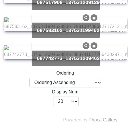
687517908_1375312091295593_8428
687583162_1375311994628936_7991
687742773_1375312094628926_8037
Ordering
Display Num
Powered by
Phoca Gallery