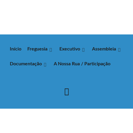
Início
Freguesia
Executivo
Assembleia
Documentação
A Nossa Rua / Participação