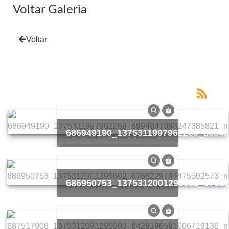
Voltar Galeria
Voltar
686949190_1375311997962269_8994
686950753_1375312001295602_6768