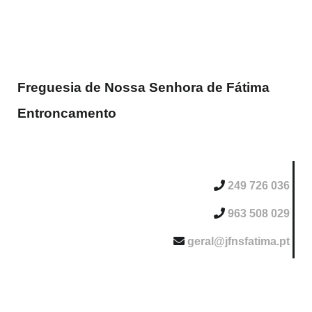
Freguesia de Nossa Senhora de Fátima
Entroncamento
249 726 036
963 508 029
geral@jfnsfatima.pt