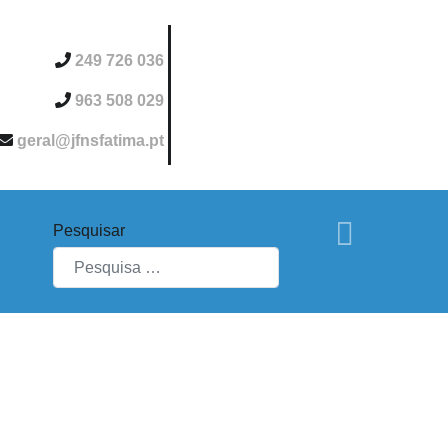
249 726 036
963 508 029
geral@jfnsfatima.pt
Pesquisar