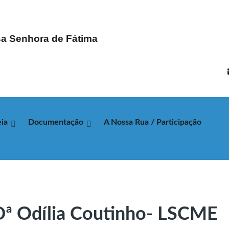
a Senhora de Fátima
ia
Documentação
A Nossa Rua / Participação
 Dª Odília Coutinho- LSCME