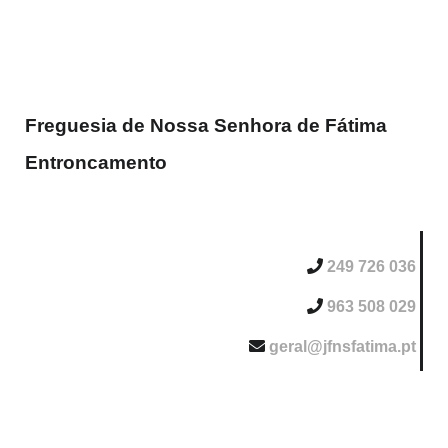
Freguesia de Nossa Senhora de Fátima
Entroncamento
249 726 036
963 508 029
geral@jfnsfatima.pt