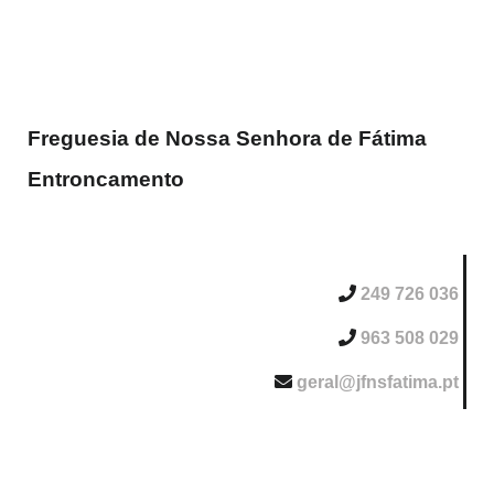
Freguesia de Nossa Senhora de Fátima
Entroncamento
249 726 036
963 508 029
geral@jfnsfatima.pt