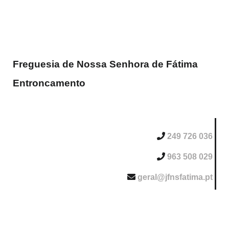
Freguesia de Nossa Senhora de Fátima
Entroncamento
249 726 036
963 508 029
geral@jfnsfatima.pt